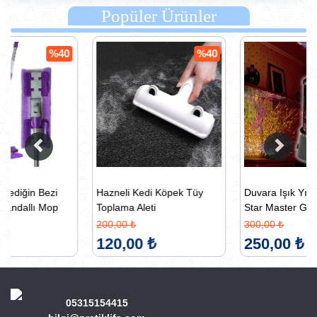
Popüler Ürünler
0
%40
%17
Hazneli Kedi Köpek Tüy
Duvara Işık Yıldız Yansıtan
Toplama Aleti
Star Master Gece Lambası
200,00 ₺
300,00 ₺
120,00 ₺
250,00 ₺
05315154415