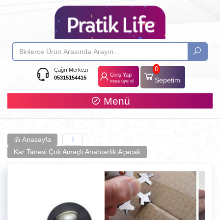
0
Çağrı Merkezi
Giriş Yap
05315154415
Sepetim
veya üye ol
Menü
Anasayfa
Kar Tanesi Çok Amaçlı Anahtarlık Açacak