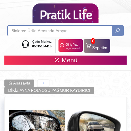
0
Çağrı Merkezi
Giriş Yap
05315154415
Sepetim
veya üye ol
Menü
Anasayfa
DİKİZ AYNA FOLYOSU YAĞMUR KAYDIRICI