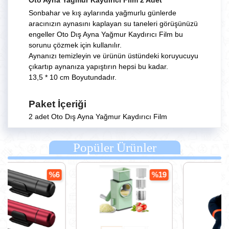
Oto Ayna Yağmur Kaydırıcı Film 2 Adet
Sonbahar ve kış aylarında yağmurlu günlerde
aracınızın aynasını kaplayan su taneleri görüşünüzü
engeller Oto Dış Ayna Yağmur Kaydırıcı Film bu
sorunu çözmek için kullanılır.
Aynanızı temizleyin ve ürünün üstündeki koruyucuyu
çıkartıp aynanıza yapıştırın hepsi bu kadar.
13,5 * 10 cm Boyutundadır.
Paket İçeriği
2 adet Oto Dış Ayna Yağmur Kaydırıcı Film
Popüler Ürünler
%6
%19
%30