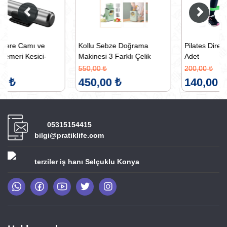
Kollu Sebze Doğrama
Pilates Direnç Lastiği Seti 5
Makinesi 3 Farklı Çelik
Adet
Bıçak Doğrayıcı Rende
550,00 ₺
200,00 ₺
Doğrayıcı
450,00 ₺
140,00 ₺
05315154415
bilgi@pratiklife.com
terziler iş hanı Selçuklu Konya